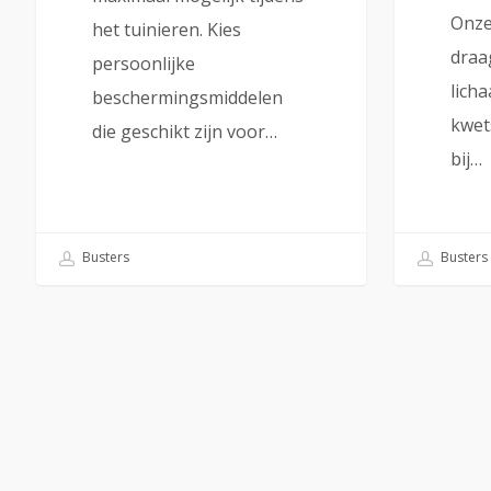
Onze
het tuinieren. Kies
draa
persoonlijke
licha
beschermingsmiddelen
kwet
die geschikt zijn voor…
bij…
Busters
Busters
Over Busters
Busters kopen