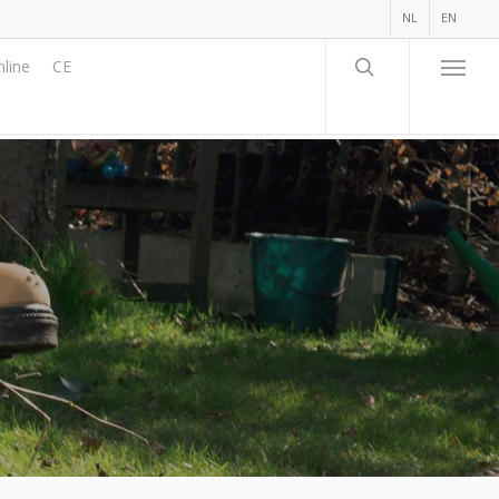
NL
EN
line
CE