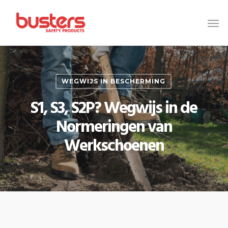
Skip
to
main
content
WEGWIJS IN BESCHERMING
S1, S3, S2P? Wegwijs in de
Normeringen van
Werkschoenen