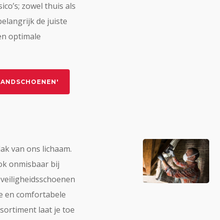
ico’s; zowel thuis als
elangrijk de juiste
en optimale
'HANDSCHOENEN'
lak van ons lichaam.
ok onmisbaar bij
 veiligheidsschoenen
ge en comfortabele
sortiment laat je toe