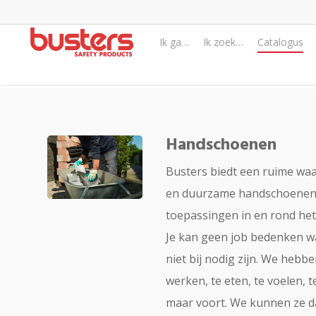
Skip
to
Ik ga…
Ik zoek…
Catalogus
main
content
Handschoenen
Busters biedt een ruime waa
en duurzame handschoenen 
toepassingen in en rond het 
Je kan geen job bedenken 
niet bij nodig zijn. We hebb
werken, te eten, te voelen, 
maar voort. We kunnen ze d