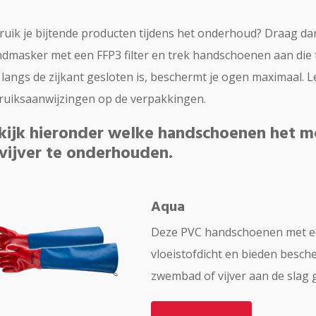
uik je bijtende producten tijdens het onderhoud? Draag da
masker met een FFP3 filter en trek handschoenen aan die t
langs de zijkant gesloten is, beschermt je ogen maximaal. L
ruiksaanwijzingen op de verpakkingen.
kijk hieronder welke handschoenen het m
 vijver te onderhouden.
Aqua
Deze PVC handschoenen met een
vloeistofdicht en bieden besch
zwembad of vijver aan de slag 