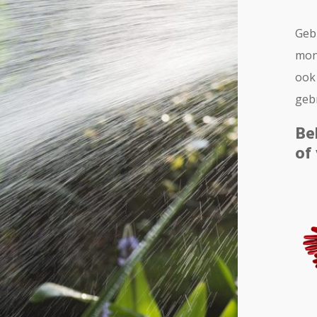
Gebr
mond
ook 
geb
Be
of