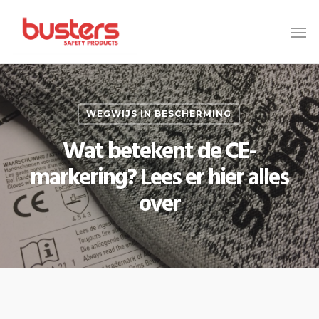
Skip
to
main
content
WEGWIJS IN BESCHERMING
Wat betekent de CE-
markering? Lees er hier alles
over