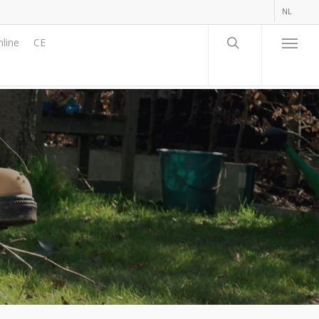
NL
line
CE