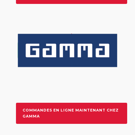
COMMANDES EN LIGNE MAINTENANT CHEZ
GAMMA